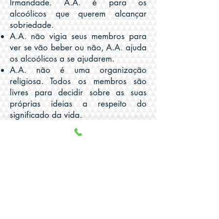
Irmandade. A.A. é para os
alcoólicos que querem alcançar
sobriedade.
A.A. não vigia seus membros para
ver se vão beber ou não, A.A. ajuda
os alcoólicos a se ajudarem.
A.A. não é uma organização
religiosa. Todos os membros são
livres para decidir sobre as suas
próprias ideias a respeito do
significado da vida.
A.A. não é uma organização
médica, não dá remédios nem
orientação psiquiátrica.
A.A. não dirige quaisquer hospitais,
ambulatórios, sanatórios; nem
fornece serviços de enfermagem.
A.A. não tem ligação com qualquer
outra organização. Mas A.A.
coopera com organizações que